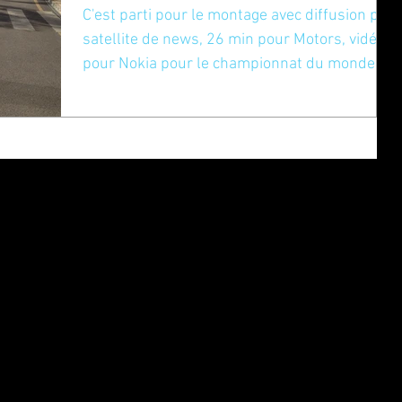
C'est parti pour le montage avec diffusion par
satellite de news, 26 min pour Motors, vidéo
pour Nokia pour le championnat du monde
de...