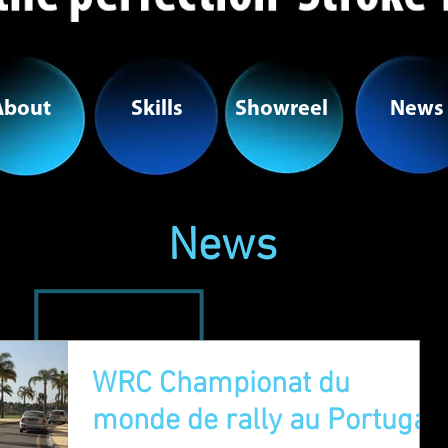
About
Skills
Showreel
News
News
WRC Championat du
monde de rally au Portugal